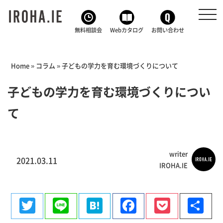
toggl
navig
無料相談会
Webカタログ
お問い合わせ
Home
»
コラム
»
子どもの学力を育む環境づくりについて
子どもの学力を育む環境づくりについ
て
writer
2021.03.11
IROHA.IE
Twitter
Line
Hatena
Facebook
Pocke
共
有