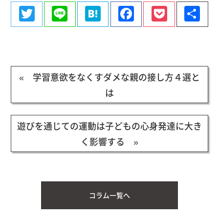
Twitter
Line
Hatena
Facebook
Pocke
共
有
« 学習意欲をなくすダメな親の接し方４選と
は
遊びを通じての運動は子どもの心身発達に大き
く影響する »
コラム一覧へ