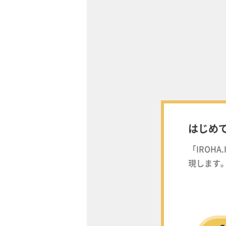
はじめ
「IROH
現します