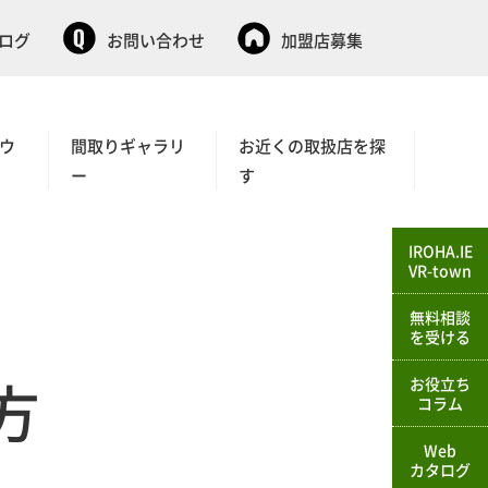
タログ
お問い合わせ
加盟店募集
ウ
間取りギャラリ
お近くの取扱店を探
ー
す
IROHA.IE
VR-town
無料相談
を受ける
方
お役立ち
コラム
Web
カタログ