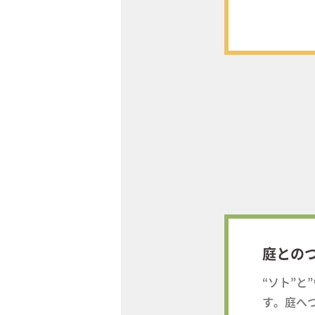
庭との
“ソト”
す。庭へ