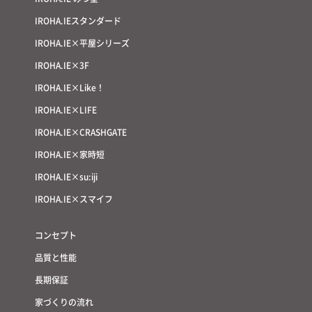
IROHA.IEスタンダード
IROHA.IE×平屋シリーズ
IROHA.IE×3F
IROHA.IE×Like！
IROHA.IE×LIFE
IROHA.IE×CRASHGATE
IROHA.IE×家時短
IROHA.IE×su:iji
IROHA.IE×スマイフ
コンセプト
品質と性能
長期保証
家づくりの流れ