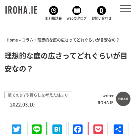
toggl
navig
無料相談会
Webカタログ
お問い合わせ
Home
»
コラム
»
理想的な庭の広さってどれぐらいが目安なの？
理想的な庭の広さってどれぐらいが目
安なの？
庭でのDIYや暮らしを考えた住まい
writer
IROHA.IE
2022.03.10
Twitter
Line
Hatena
Facebook
Pocke
共