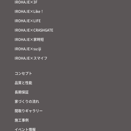
IROHA.IE×3F
IROHA.IE×Like！
IROHA.IE×LIFE
IROHA.IE×CRASHGATE
IROHA.IE×家時短
IROHA.IE×su:iji
IROHA.IE×スマイフ
コンセプト
品質と性能
長期保証
家づくりの流れ
間取りギャラリー
施工事例
イベント情報