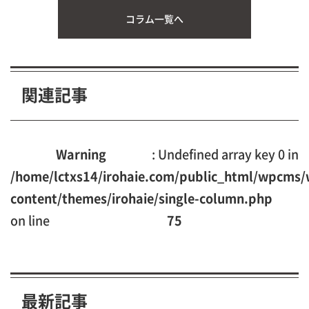
コラム一覧へ
関連記事
Warning
: Undefined array key 0 in
/home/lctxs14/irohaie.com/public_html/wpcms/
content/themes/irohaie/single-column.php
on line
75
最新記事