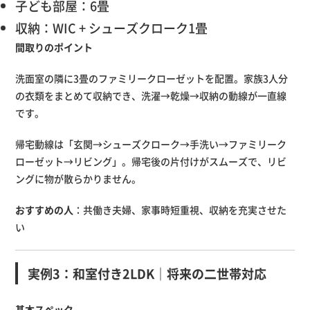
子ども部屋：6畳
収納：WIC + シューズクローク1畳
間取りのポイント
洗面室の隣に3畳のファミリークローゼットを配置。家族3人分
の衣類をまとめて収納でき、洗濯→乾燥→収納の動線が一直線
です。
帰宅動線は「玄関→シューズクローク→手洗い→ファミリーク
ローゼット→リビング」。帰宅後の片付けがスムーズで、リビ
ングに物が散らかりません。
おすすめの人
：共働き夫婦、家事時短重視、収納を充実させた
い
実例3：和室付き2LDK｜将来の二世帯対応
基本スペック