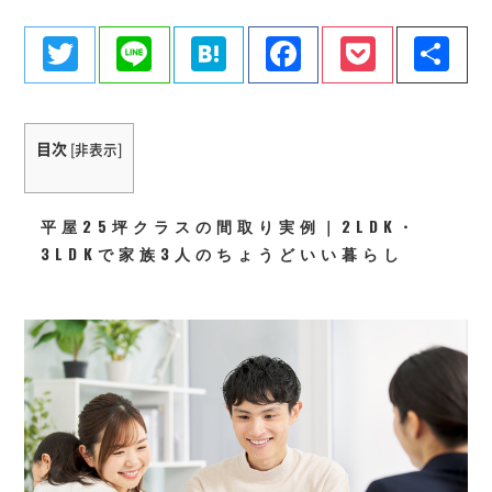
Twitter
Line
Hatena
Facebook
Pocke
共
有
目次
[
非表示
]
平屋25坪クラスの間取り実例｜2LDK・
3LDKで家族3人のちょうどいい暮らし