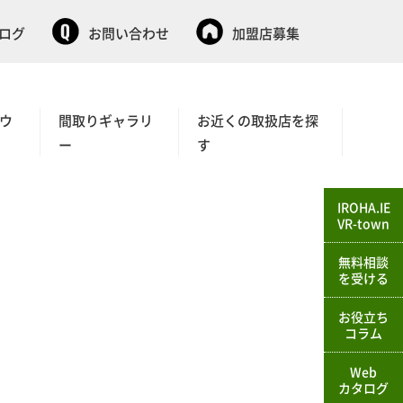
タログ
お問い合わせ
加盟店募集
ウ
間取りギャラリ
お近くの取扱店を探
ー
す
IROHA.IE
VR-town
無料相談
を受ける
お役立ち
コラム
Web
カタログ