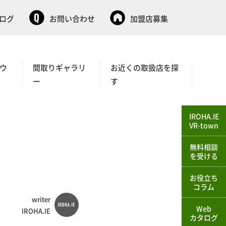
タログ
お問い合わせ
加盟店募集
ウ
間取りギャラリ
お近くの取扱店を探
ー
す
IROHA.IE
VR-town
無料相談
を受ける
お役立ち
コラム
writer
Web
IROHA.IE
カタログ