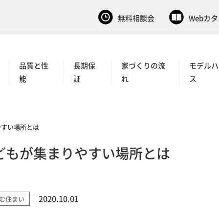
無料相談会
Webカ
品質と性
長期保
家づくりの流
モデルハ
能
証
れ
ス
やすい場所とは
どもが集まりやすい場所とは
2020.10.01
む住まい