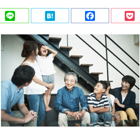
ter
Line
Hatena
Faceboo