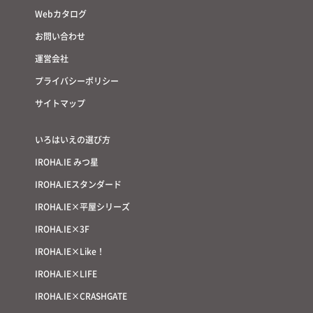
Webカタログ
お問い合わせ
運営会社
プライバシーポリシー
サイトマップ
いろはいえの選び方
IROHA.IE みつ星
IROHA.IEスタンダード
IROHA.IE×平屋シリーズ
IROHA.IE×3F
IROHA.IE×Like！
IROHA.IE×LIFE
IROHA.IE×CRASHGATE