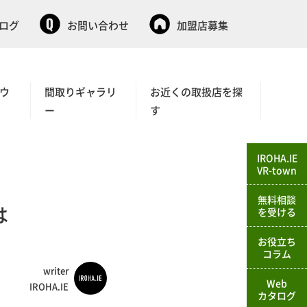
タログ
お問い合わせ
加盟店募集
ウ
間取りギャラリ
お近くの取扱店を探
ー
す
IROHA.IE
VR-town
無料相談
は
を受ける
お役立ち
コラム
writer
Web
IROHA.IE
カタログ