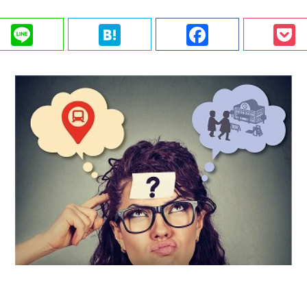
ter
Line
Hatena
Faceboo