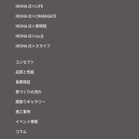
IROHA.IE×LIFE
IROHA.IE×CRASHGATE
IROHA.IE×家時短
IROHA.IE×su:iji
IROHA.IE×スマイフ
コンセプト
品質と性能
長期保証
家づくりの流れ
間取りギャラリー
施工事例
イベント情報
コラム