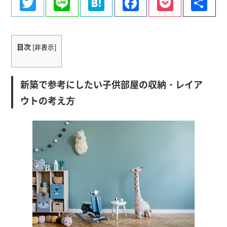
Twitter
Line
Hatena
Facebook
Pocke
共
有
目次
[
非表示
]
新築で参考にしたい子供部屋の収納・レイア
ウトの考え方