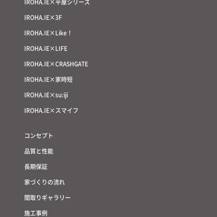
IROHA.IE×平屋シリーズ
IROHA.IE×3F
IROHA.IE×Like！
IROHA.IE×LIFE
IROHA.IE×CRASHGATE
IROHA.IE×家時短
IROHA.IE×su:iji
IROHA.IE×スマイフ
コンセプト
品質と性能
長期保証
家づくりの流れ
間取りギャラリー
施工事例