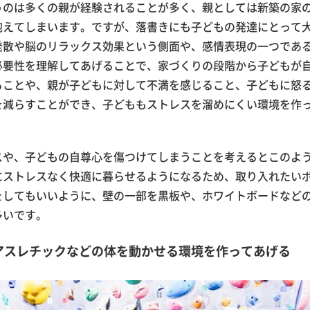
うのは多くの親が経験されることが多く、親としては新築の家
抱えてしまいます。ですが、落書きにも子どもの発達にとって
発散や脳のリラックス効果という側面や、感情表現の一つであ
必要性を理解してあげることで、家づくりの段階から子どもが
ることや、親が子どもに対して不満を感じること、子どもに怒
を減らすことができ、子どももストレスを溜めにくい環境を作
スや、子どもの自尊心を傷つけてしまうことを考えるとこのよ
にストレスなく快適に暮らせるようになるため、取り入れたい
をしてもいいように、壁の一部を黒板や、ホワイトボードなど
多いです。
アスレチックなどの体を動かせる環境を作ってあげる