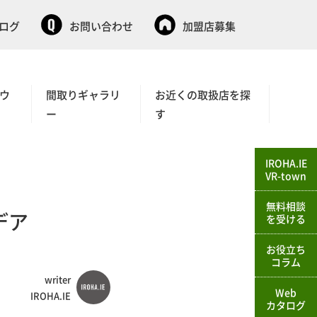
タログ
お問い合わせ
加盟店募集
ウ
間取りギャラリ
お近くの取扱店を探
ー
す
IROHA.IE
VR-town
無料相談
デア
を受ける
お役立ち
コラム
writer
Web
IROHA.IE
カタログ