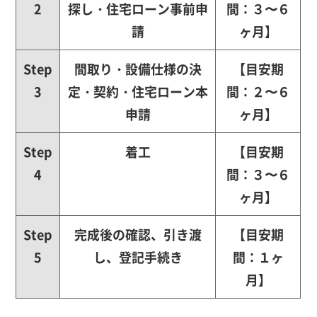
2
探し・
住宅ローン事前申
間：３〜６
請
ヶ月】
Step
間取り・設備仕様の決
【目安期
3
定・
契約・住宅ローン本
間：２〜６
申請
ヶ月】
Step
着工
【目安期
4
間：３〜６
ヶ月】
Step
完成後の確認、引き渡
【目安期
5
し、登記手続き
間：１ヶ
月】