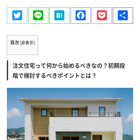
Twitter
Line
Hatena
Facebook
Pocke
共
有
目次
[
非表示
]
注文住宅って何から始めるべきなの？初期段
階で検討するべきポイントとは？