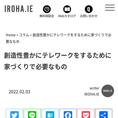
toggl
navig
無料相談会
Webカタログ
お問い合わせ
Home
»
コラム
»
創造性豊かにテレワークをするために家づくりで必
要なもの
創造性豊かにテレワークをするために
家づくりで必要なもの
writer
2022.02.03
IROHA.IE
Twitter
Line
Hatena
Facebook
Pocke
共