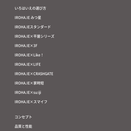
いろはいえの選び方
IROHA.IE みつ星
IROHA.IEスタンダード
IROHA.IE×平屋シリーズ
IROHA.IE×3F
IROHA.IE×Like！
IROHA.IE×LIFE
IROHA.IE×CRASHGATE
IROHA.IE×家時短
IROHA.IE×su:iji
IROHA.IE×スマイフ
コンセプト
品質と性能