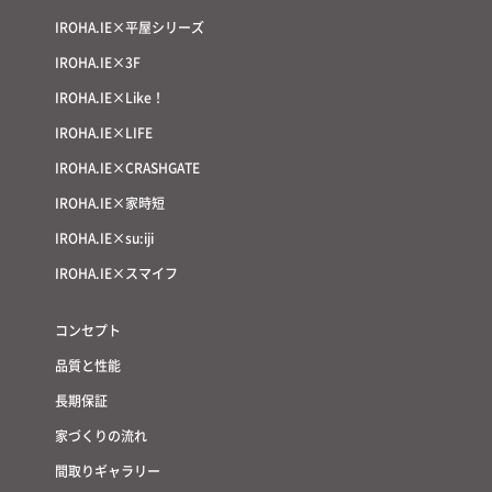
IROHA.IE×平屋シリーズ
IROHA.IE×3F
IROHA.IE×Like！
IROHA.IE×LIFE
IROHA.IE×CRASHGATE
IROHA.IE×家時短
IROHA.IE×su:iji
IROHA.IE×スマイフ
コンセプト
品質と性能
長期保証
家づくりの流れ
間取りギャラリー