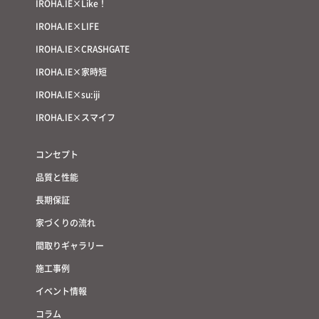
IROHA.IE×Like！
IROHA.IE×LIFE
IROHA.IE×CRASHGATE
IROHA.IE×家時短
IROHA.IE×su:iji
IROHA.IE×スマイフ
コンセプト
品質と性能
長期保証
家づくりの流れ
間取りギャラリー
施工事例
イベント情報
コラム