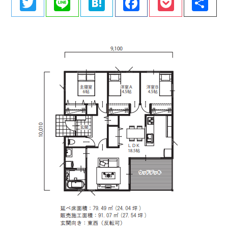
Twitter
Line
Hatena
Facebook
Pocke
共
有