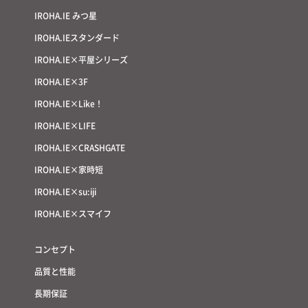
IROHA.IE みつ星
IROHA.IEスタンダード
IROHA.IE×平屋シリーズ
IROHA.IE×3F
IROHA.IE×Like！
IROHA.IE×LIFE
IROHA.IE×CRASHGATE
IROHA.IE×家時短
IROHA.IE×su:iji
IROHA.IE×スマイフ
コンセプト
品質と性能
長期保証