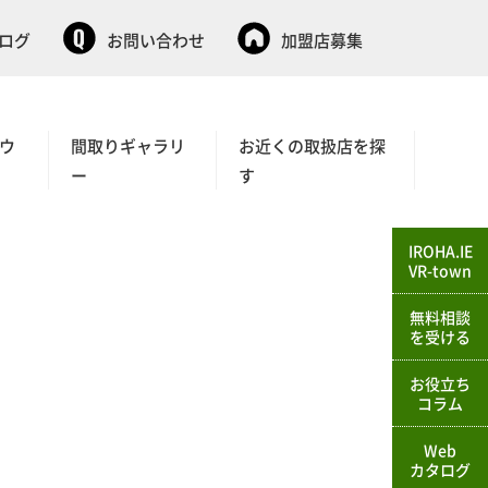
タログ
お問い合わせ
加盟店募集
ウ
間取りギャラリ
お近くの取扱店を探
ー
す
IROHA.IE
VR-town
無料相談
を受ける
お役立ち
コラム
Web
カタログ