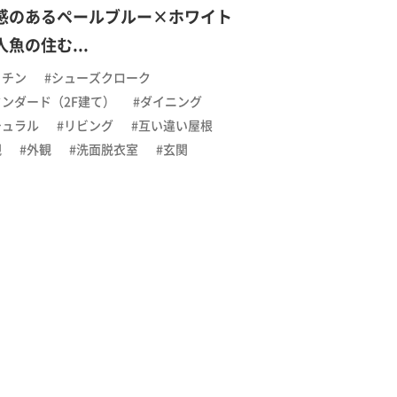
感のあるペールブルー×ホワイト
魚の住む...
ッチン
#シューズクローク
タンダード（2F建て）
#ダイニング
チュラル
#リビング
#互い違い屋根
観
#外観
#洗面脱衣室
#玄関