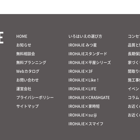
HOME
いろはいえの選び方
コンセ
お知らせ
IROHA.IE みつ星
品質と
無料相談会
IROHA.IEスタンダード
長期保
無料プランニング
IROHA.IE×平屋シリーズ
家づく
Webカタログ
IROHA.IE×3F
間取り
お問い合わせ
IROHA.IE×Like！
施工事
運営会社
IROHA.IE×LIFE
イベン
プライバシーポリシー
IROHA.IE×CRASHGATE
コラム
サイトマップ
IROHA.IE×家時短
お近く
IROHA.IE×su:iji
お近く
IROHA.IE×スマイフ