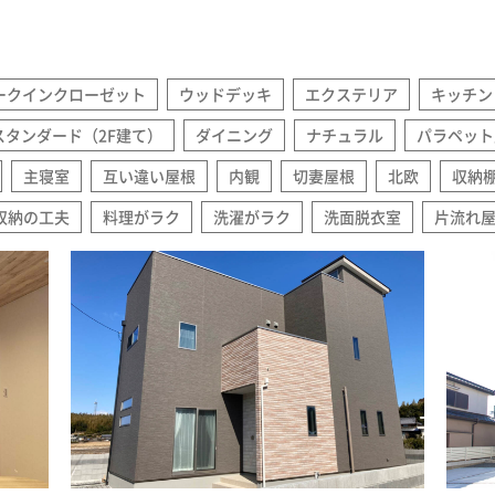
ークインクローゼット
ウッドデッキ
エクステリア
キッチン
スタンダード（2F建て）
ダイニング
ナチュラル
パラペット
主寝室
互い違い屋根
内観
切妻屋根
北欧
収納
収納の工夫
料理がラク
洗濯がラク
洗面脱衣室
片流れ