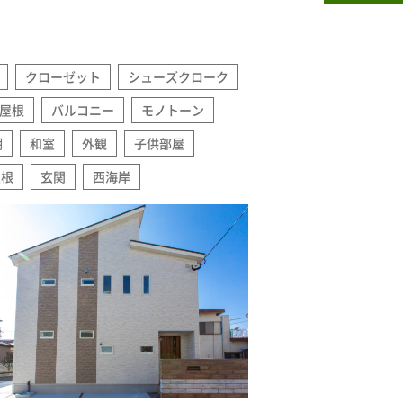
クローゼット
シューズクローク
屋根
バルコニー
モノトーン
棚
和室
外観
子供部屋
屋根
玄関
西海岸