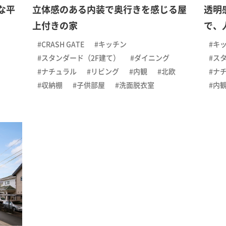
な平
立体感のある内装で奥行きを感じる屋
透明
上付きの家
で、人
#CRASH GATE
#キッチン
#キ
#スタンダード（2F建て）
#ダイニング
#ス
#ナチュラル
#リビング
#内観
#北欧
#ナ
#収納棚
#子供部屋
#洗面脱衣室
#内