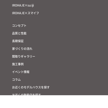
IROHA.IE×3F
IROHA.IE×Like！
IROHA.IE×LIFE
IROHA.IE×CRASHGATE
IROHA.IE×家時短
IROHA.IE×su:iji
IROHA.IE×スマイフ
コンセプト
品質と性能
長期保証
家づくりの流れ
間取りギャラリー
施工事例
イベント情報