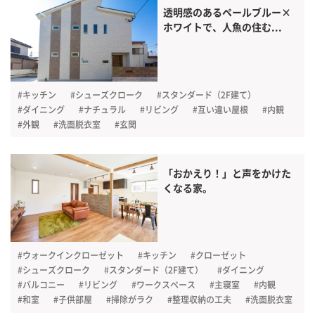
透明感のあるペールブルー×
ホワイトで、人魚の住む...
#キッチン
#シューズクローク
#スタンダード（2F建て）
#ダイニング
#ナチュラル
#リビング
#互い違い屋根
#内観
#外観
#洗面脱衣室
#玄関
「おかえり！」と声をかけた
くなる家。
#ウォークインクローゼット
#キッチン
#クローゼット
#シューズクローク
#スタンダード（2F建て）
#ダイニング
#バルコニー
#リビング
#ワークスペース
#主寝室
#内観
#和室
#子供部屋
#掃除がラク
#整理収納の工夫
#洗面脱衣室