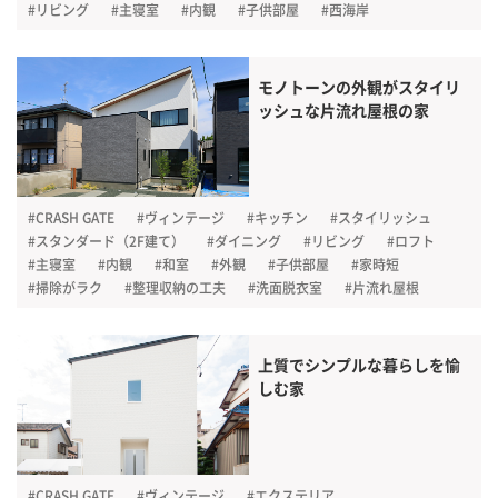
#リビング
#主寝室
#内観
#子供部屋
#西海岸
モノトーンの外観がスタイリ
ッシュな片流れ屋根の家
#CRASH GATE
#ヴィンテージ
#キッチン
#スタイリッシュ
#スタンダード（2F建て）
#ダイニング
#リビング
#ロフト
#主寝室
#内観
#和室
#外観
#子供部屋
#家時短
#掃除がラク
#整理収納の工夫
#洗面脱衣室
#片流れ屋根
上質でシンプルな暮らしを愉
しむ家
#CRASH GATE
#ヴィンテージ
#エクステリア