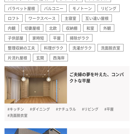
パラペット屋根
バルコニー
モノトーン
リビング
ロフト
ワークスペース
主寝室
互い違い屋根
内観
切妻屋根
北欧
収納棚
和室
外観
子供部屋
家時短
平屋
掃除がラク
整理収納の工夫
料理がラク
洗濯がラク
洗面脱衣室
片流れ屋根
玄関
西海岸
ご夫婦の夢を叶えた、コンパ
クトな平屋
#キッチン
#ダイニング
#ナチュラル
#リビング
#平屋
#洗面脱衣室