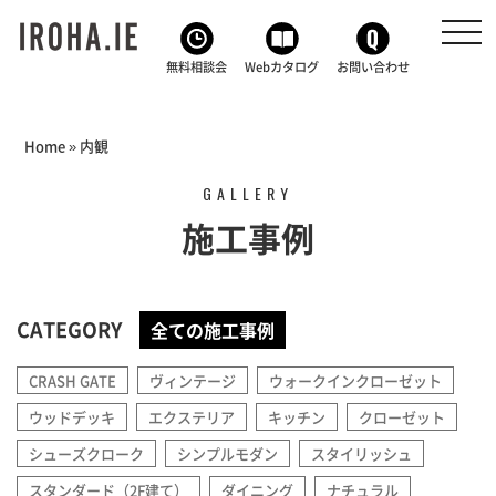
toggl
navig
無料相談会
Webカタログ
お問い合わせ
Home
»
内観
GALLERY
施工事例
CATEGORY
全ての施工事例
CRASH GATE
ヴィンテージ
ウォークインクローゼット
ウッドデッキ
エクステリア
キッチン
クローゼット
シューズクローク
シンプルモダン
スタイリッシュ
スタンダード（2F建て）
ダイニング
ナチュラル