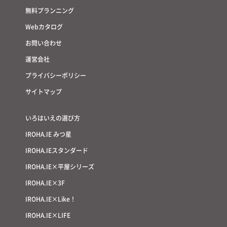
無料プランニング
Webカタログ
お問い合わせ
運営会社
プライバシーポリシー
サイトマップ
いろはいえの選び方
IROHA.IE みつ星
IROHA.IEスタンダード
IROHA.IE×平屋シリーズ
IROHA.IE×3F
IROHA.IE×Like！
IROHA.IE×LIFE