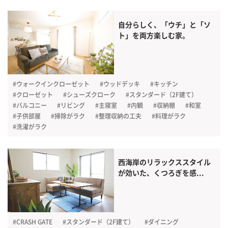
自分らしく、「ウチ」と「ソ
ト」を両方楽しむ家。
#ウォークインクローゼット
#ウッドデッキ
#キッチン
#クローゼット
#シューズクローク
#スタンダード（2F建て）
#バルコニー
#リビング
#主寝室
#内観
#収納棚
#和室
#子供部屋
#掃除がラク
#整理収納の工夫
#料理がラク
#洗濯がラク
西海岸のリラックススタイル
が効いた、くつろぎを感...
#CRASH GATE
#スタンダード（2F建て）
#ダイニング