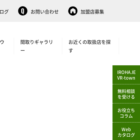
タログ
お問い合わせ
加盟店募集
ウ
間取りギャラリ
お近くの取扱店を探
ー
す
IROHA.IE
VR-town
無料相談
を受ける
お役立ち
コラム
Web
カタログ