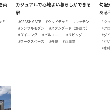
を両
カジュアルで心地よい暮らしができる
勾配
家
ある
ッキ
#CRASH GATE
#ウッドデッキ
#キッチン
#ウ
#シンプルモダン
#スタンダード（2F建て）
#ク
#ダイニング
#バルコニー
#リビング
#ダ
#ワークスペース
#外観
#西海岸
#互
#家