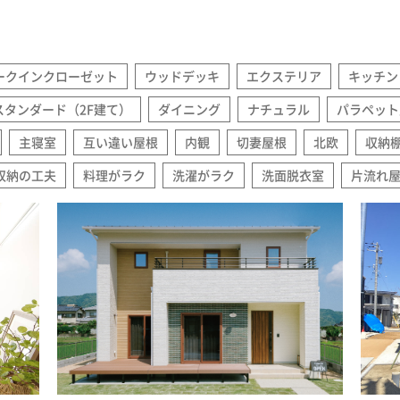
ークインクローゼット
ウッドデッキ
エクステリア
キッチン
スタンダード（2F建て）
ダイニング
ナチュラル
パラペット
主寝室
互い違い屋根
内観
切妻屋根
北欧
収納
収納の工夫
料理がラク
洗濯がラク
洗面脱衣室
片流れ