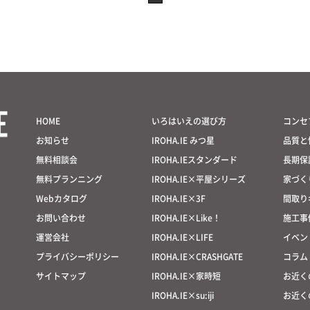
HOME
いろはいえの選び方
コンセ
お知らせ
IROHA.IE みつ星
品質と
無料相談会
IROHA.IEスタンダード
長期保
無料プランニング
IROHA.IE×平屋シリーズ
家づく
Webカタログ
IROHA.IE×3F
間取り
お問い合わせ
IROHA.IE×Like！
施工事
運営会社
IROHA.IE×LIFE
イベン
プライバシーポリシー
IROHA.IE×CRASHGATE
コラム
サイトマップ
IROHA.IE×家時短
お近く
IROHA.IE×su:iji
お近く