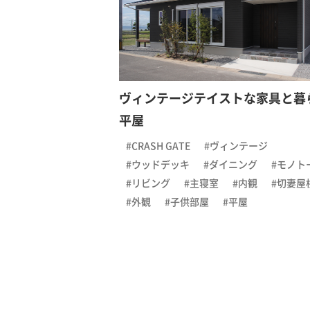
ヴィンテージテイストな家具と暮
平屋
#CRASH GATE
#ヴィンテージ
#ウッドデッキ
#ダイニング
#モノト
#リビング
#主寝室
#内観
#切妻屋
#外観
#子供部屋
#平屋