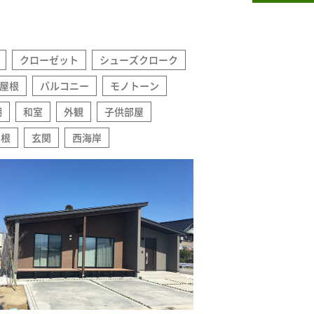
クローゼット
シューズクローク
屋根
バルコニー
モノトーン
棚
和室
外観
子供部屋
屋根
玄関
西海岸