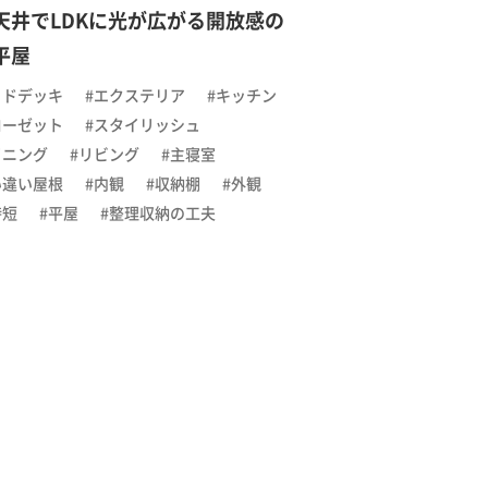
天井でLDKに光が広がる開放感の
平屋
ッドデッキ
#エクステリア
#キッチン
ローゼット
#スタイリッシュ
イニング
#リビング
#主寝室
い違い屋根
#内観
#収納棚
#外観
時短
#平屋
#整理収納の工夫