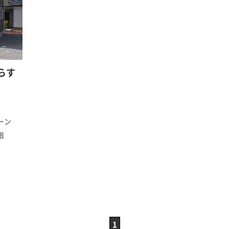
らす
ーン
根
1