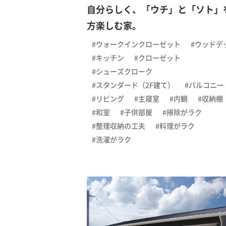
自分らしく、「ウチ」と「ソト」
方楽しむ家。
#ウォークインクローゼット
#ウッドデ
#キッチン
#クローゼット
#シューズクローク
#スタンダード（2F建て）
#バルコニー
#リビング
#主寝室
#内観
#収納棚
#和室
#子供部屋
#掃除がラク
#整理収納の工夫
#料理がラク
#洗濯がラク