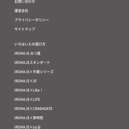
お問い合わせ
運営会社
プライバシーポリシー
サイトマップ
いろはいえの選び方
IROHA.IE みつ星
IROHA.IEスタンダード
IROHA.IE×平屋シリーズ
IROHA.IE×3F
IROHA.IE×Like！
IROHA.IE×LIFE
IROHA.IE×CRASHGATE
IROHA.IE×家時短
IROHA.IE×su:iji