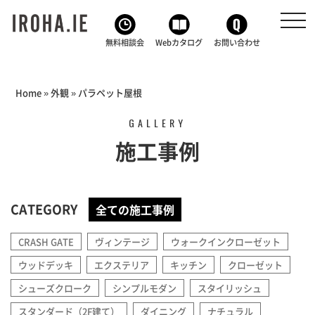
toggl
navig
無料相談会
Webカタログ
お問い合わせ
Home
»
外観
»
パラペット屋根
GALLERY
施工事例
CATEGORY
全ての施工事例
CRASH GATE
ヴィンテージ
ウォークインクローゼット
ウッドデッキ
エクステリア
キッチン
クローゼット
シューズクローク
シンプルモダン
スタイリッシュ
スタンダード（2F建て）
ダイニング
ナチュラル