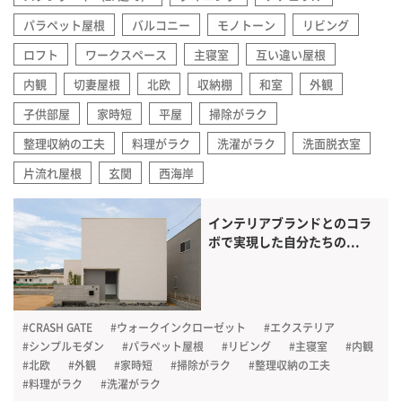
パラペット屋根
バルコニー
モノトーン
リビング
ロフト
ワークスペース
主寝室
互い違い屋根
内観
切妻屋根
北欧
収納棚
和室
外観
子供部屋
家時短
平屋
掃除がラク
整理収納の工夫
料理がラク
洗濯がラク
洗面脱衣室
片流れ屋根
玄関
西海岸
インテリアブランドとのコラ
ボで実現した自分たちの...
#CRASH GATE
#ウォークインクローゼット
#エクステリア
#シンプルモダン
#パラペット屋根
#リビング
#主寝室
#内観
#北欧
#外観
#家時短
#掃除がラク
#整理収納の工夫
#料理がラク
#洗濯がラク