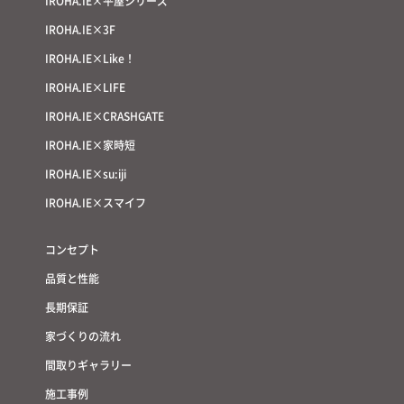
IROHA.IE×平屋シリーズ
IROHA.IE×3F
IROHA.IE×Like！
IROHA.IE×LIFE
IROHA.IE×CRASHGATE
IROHA.IE×家時短
IROHA.IE×su:iji
IROHA.IE×スマイフ
コンセプト
品質と性能
長期保証
家づくりの流れ
間取りギャラリー
施工事例