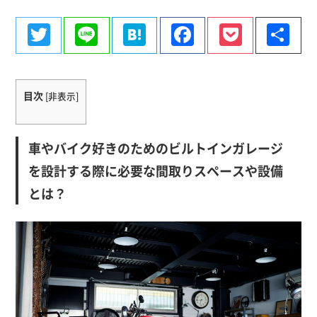
Twitter
Line
Hatena
Facebook
Pocke
共
有
目次
[
非表示
]
車やバイク好きのためのビルトインガレージ
を設計する際に必要な間取りスペースや設備
とは？