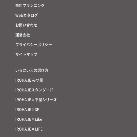
無料プランニング
Webカタログ
お問い合わせ
運営会社
プライバシーポリシー
サイトマップ
いろはいえの選び方
IROHA.IE みつ星
IROHA.IEスタンダード
IROHA.IE×平屋シリーズ
IROHA.IE×3F
IROHA.IE×Like！
IROHA.IE×LIFE