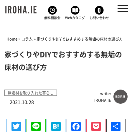
toggl
navig
無料相談会
Webカタログ
お問い合わせ
Home
»
コラム
»
家づくりやDIYでおすすめする無垢の床材の選び方
家づくりやDIYでおすすめする無垢の
床材の選び方
無垢材を取り入れた暮らし
writer
IROHA.IE
2021.10.28
Twitter
Line
Hatena
Facebook
Pocke
共