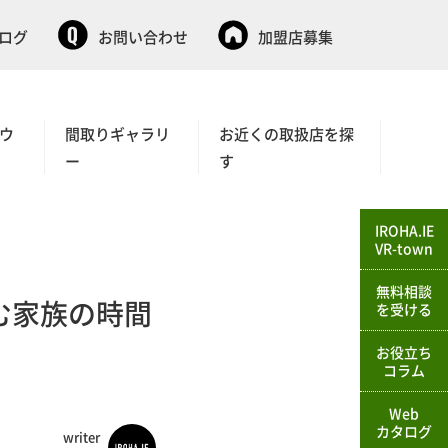
タログ
お問い合わせ
加盟店募集
ウ
間取りギャラリ
お近くの取扱店を探
ー
す
IROHA.IE
VR-town
無料相談
む家族の時間
を受ける
お役立ち
コラム
Web
カタログ
writer