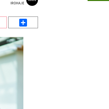
IROHA.IE
k
Pocket
共
有