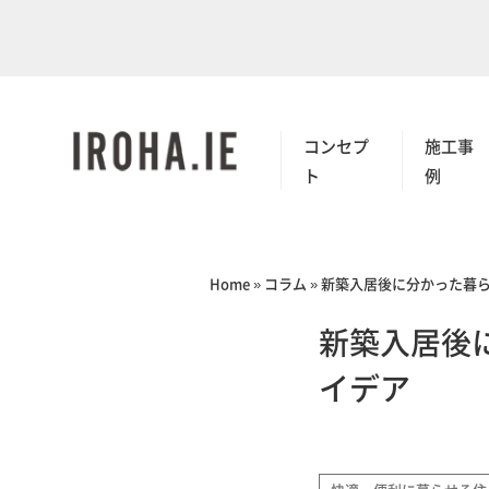
コンセプ
施工事
ト
例
Home
»
コラム
»
新築入居後に分かった暮
新築入居後
イデア