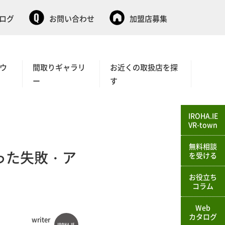
タログ
お問い合わせ
加盟店募集
ウ
間取りギャラリ
お近くの取扱店を探
ー
す
IROHA.IE
VR-town
無料相談
った失敗・ア
を受ける
お役立ち
コラム
Web
カタログ
writer