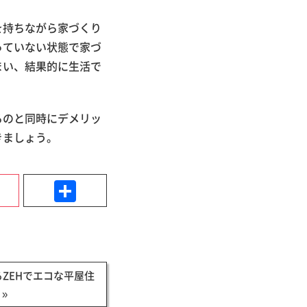
を持ちながら家づくり
っていない状態で家づ
まい、結果的に生活で
るのと同時にデメリッ
きましょう。
k
Pocket
共
有
ZEHでエコな平屋住
 »