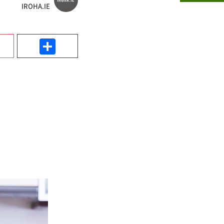
IROHA.IE
k
Pocket
共
有