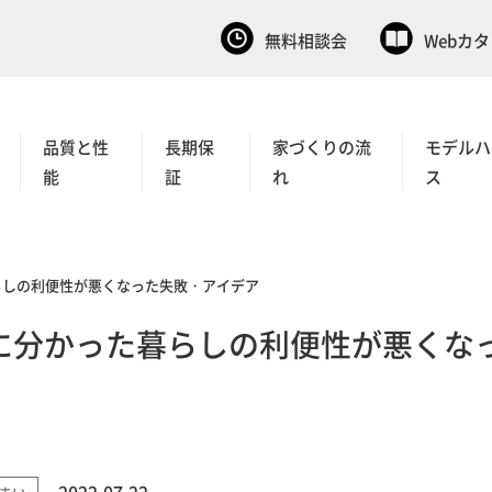
無料相談会
Webカ
品質と性
長期保
家づくりの流
モデルハ
能
証
れ
ス
らしの利便性が悪くなった失敗・アイデア
に分かった暮らしの利便性が悪くな
2022.07.22