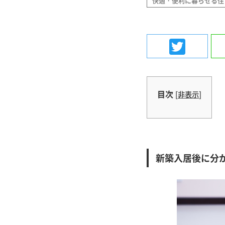
快適・便利に暮らせる住
Twit
目次
[
非表示
]
新築入居後に分