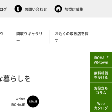
タログ
お問い合わせ
加盟店募集
ウ
間取りギャラリ
お近くの取扱店を探
ー
す
IROHA.IE
VR-town
無料相談
な暮らしを
を受ける
お役立ち
コラム
writer
Web
IROHA.IE
カタログ