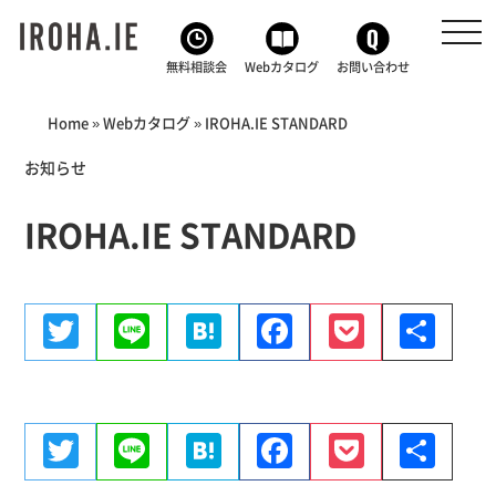
無料相談会
toggl
navig
無料相談会
Webカタログ
お問い合わせ
無料プランニング
Home
»
Webカタログ
»
IROHA.IE STANDARD
Webカタログ
お知らせ
IROHA.IE STANDARD
お問い合わせ
Twitter
Line
Hatena
Facebook
Pocket
共
加盟店募集
有
運営会社
Twitter
Line
Hatena
Facebook
Pocket
共
有
プライバシーポリシー