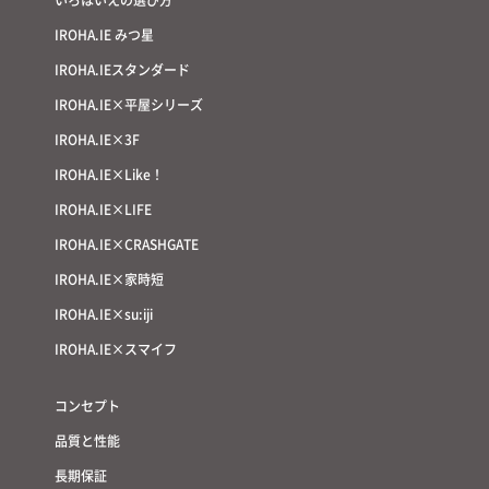
IROHA.IE みつ星
IROHA.IEスタンダード
IROHA.IE×平屋シリーズ
IROHA.IE×3F
IROHA.IE×Like！
IROHA.IE×LIFE
IROHA.IE×CRASHGATE
IROHA.IE×家時短
IROHA.IE×su:iji
IROHA.IE×スマイフ
コンセプト
品質と性能
長期保証