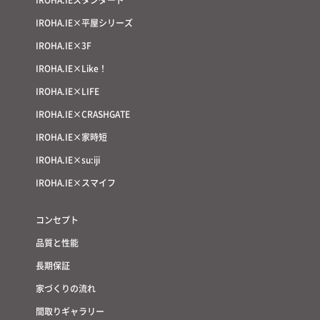
IROHA.IE×平屋シリーズ
IROHA.IE×3F
IROHA.IE×Like！
IROHA.IE×LIFE
IROHA.IE×CRASHGATE
IROHA.IE×家時短
IROHA.IE×su:iji
IROHA.IE×スマイフ
コンセプト
品質と性能
長期保証
家づくりの流れ
間取りギャラリー